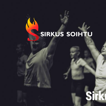
Siirry
sivun
sisältöön
Imatran Nuorisosirkusyhdistys ry
Sirk