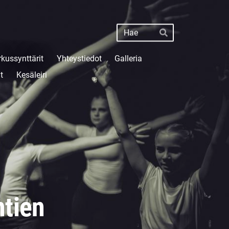
Haku
Hae
rkussynttärit
Yhteystiedot
Galleria
t
Kesäleiri
htien