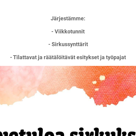
Järjestämme:
- Viikkotunnit
- Sirkussynttärit
- Tilattavat ja räätälöitävät esitykset ja työpajat