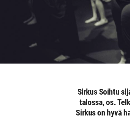
Sirkus Soihtu sij
talossa, os. Tel
Sirkus on hyvä ha