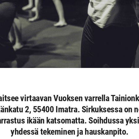
aitsee virtaavan Vuoksen varrella Tainion
känkatu 2, 55400 Imatra. Sirkuksessa on n
rrastus ikään katsomatta. Soihdussa yksi
yhdessä tekeminen ja hauskanpito.