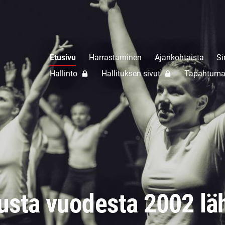
Etusivu
Harrastaminen
Ajankohtaista
Si
Hallinto
Hallituksen sivut
Tapahtuma
usta vuodesta 2002 lä