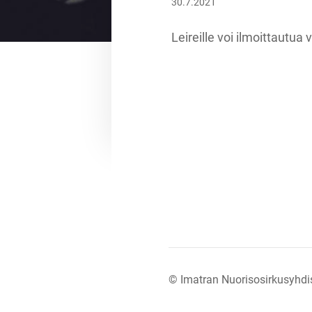
30.7.2021
Leireille voi ilmoittautua 
©
Imatran Nuorisosirkusyhdis