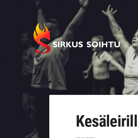
Siirry
sivun
sisältöön
Imatran Nuorisosirkusyhdistys ry
Kesäleiril