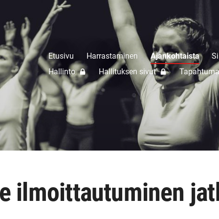
Etusivu
Harrastaminen
Ajankohtaista
Si
Hallinto
Hallituksen sivut
Tapahtuma
le ilmoittautuminen ja