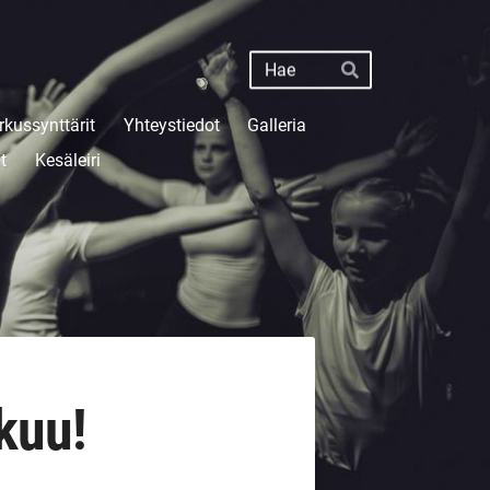
Haku
Hae
rkussynttärit
Yhteystiedot
Galleria
t
Kesäleiri
tkuu!