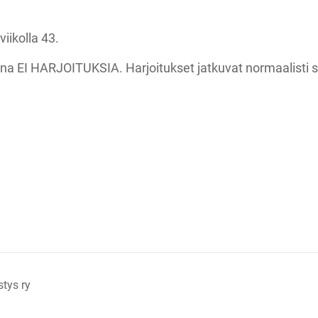
iikolla 43.
ana EI HARJOITUKSIA. Harjoitukset jatkuvat normaalisti 
tys ry