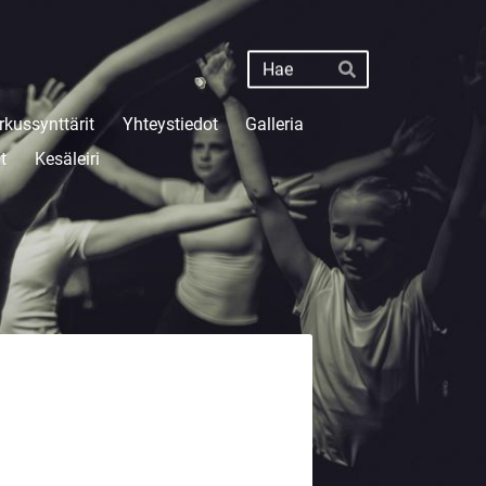
Haku
Hae
rkussynttärit
Yhteystiedot
Galleria
t
Kesäleiri