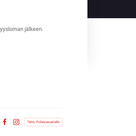
syysloman jälkeen.
Tehty Yhdistysavaimella
Facebook
Instagram