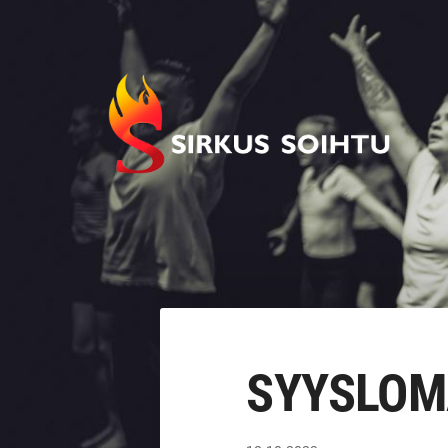
Siirry
sivun
sisältöön
Imatran Nuorisosirkusyhdistys ry
SYYSLOM