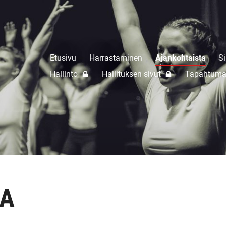
Etusivu
Harrastaminen
Ajankohtaista
Si
Hallinto
Hallituksen sivut
Tapahtuma
A