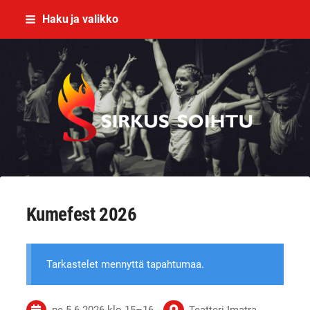
Siirry
Haku ja valikko
sivun
sisältöön
Imatran Nuorisosirkusyhdistys ry
Kumefest 2026
Tarkastelet mennyttä tapahtumaa.
pe 5.6.2026
klo 15
–
16
Teatteri Imatra