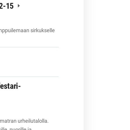
12-15
emppuilemaan sirkukselle
estari-
atran urheilutalolla.
e, nuorille ja…