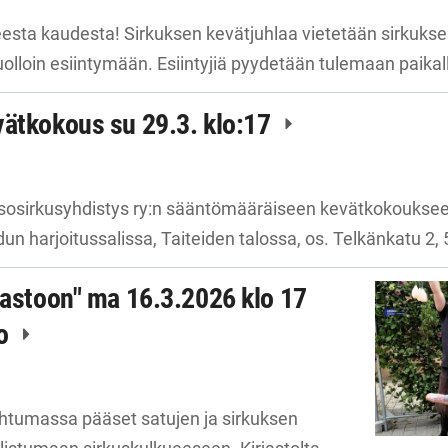
neesta kaudesta! Sirkuksen kevätjuhlaa vietetään sirkuksen
olloin esiintymään. Esiintyjiä pyydetään tulemaan paika
vätkokous su 29.3. klo:17
sosirkusyhdistys ry:n sääntömääräiseen kevätkokoukseen
un harjoitussalissa, Taiteiden talossa, os. Telkänkatu 2
jastoon" ma 16.3.2026 klo 17
to
htumassa pääset satujen ja sirkuksen