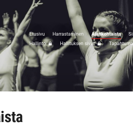
Etusivu
Harrastaminen
Ajankohtaista
Si
Hallinto
Hallituksen sivut
Tapahtuma
ista