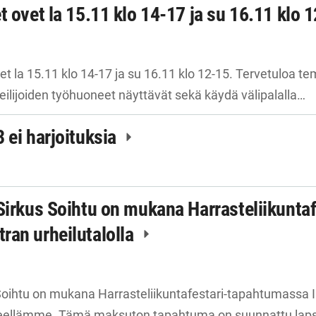
t ovet la 15.11 klo 14-17 ja su 16.11 klo 
et la 15.11 klo 14-17 ja su 16.11 klo 12-15. Tervetuloa t
teilijoiden työhuoneet näyttävät sekä käydä välipalalla…
 ei harjoituksia
Sirkus Soihtu on mukana Harrasteliikuntaf
ran urheilutalolla
Soihtu on mukana Harrasteliikuntafestari-tapahtumassa Im
ellämme. Tämä maksuton tapahtuma on suunnattu lapsill