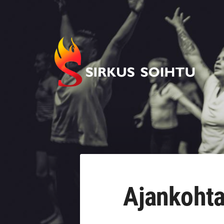
Siirry
sivun
sisältöön
Imatran Nuorisosirkusyhdistys ry
Ajankohta