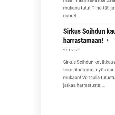
maailmaan sekä itse osal
mukana tutut Tiina-täti ja 
nuoret…
Sirkus Soihdun ka
harrastamaan!
27.1.2026
Sirkus Soihdun kevätkaus
toimintaamme myös uudet 
mukaan! Voit tulla tutust
jatkaa harrastusta.…