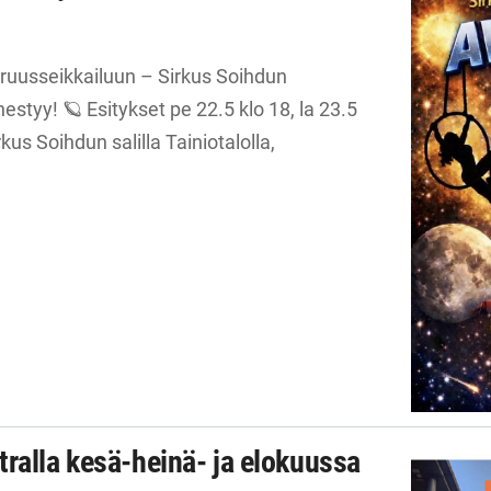
ruusseikkailuun – Sirkus Soihdun
estyy! 🪐 Esitykset pe 22.5 klo 18, la 23.5
rkus Soihdun salilla Tainiotalolla,
ralla kesä-heinä- ja elokuussa