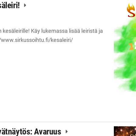
äleiri!
kesäleirille! Käy lukemassa lisää leiristä ja
/www.sirkussoihtu.fi/kesaleiri/
vätnäytös: Avaruus