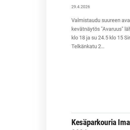
29.4.2026
Valmistaudu suureen ava
kevätnäytös "Avaruus" läh
klo 18 ja su 24.5 klo 15 Si
Telkänkatu 2…
Kesäparkouria Imat