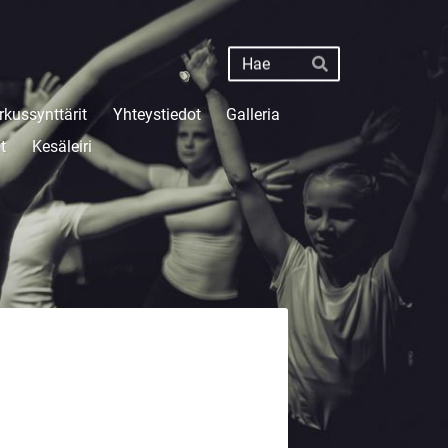
Haku
Hae
rkussynttärit
Yhteystiedot
Galleria
t
Kesäleiri