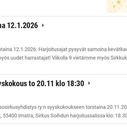
ma 12.1.2026
aina 12.1.2026. Harjoitusajat pysyvät samoina kevätkau
s uudet harrastajat! Viikolla 9 vietämme myös Sirkkuks
yskokous to 20.11 klo 18:30
sosirkusyhdistys ry:n syyskokoukseen torstaina 20.11.20
, 55400 Imatra, Sirkus Soihdun harjoitussalissa klo: 18