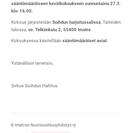
sääntömääräiseen kevätkokoukseen sunnuntaina 27.3.
klo: 16.00.
Kokous järjestetään
Soihdun harjoitussalissa
, Taiteiden
talossa,
os. Telkänkatu 2, 55400 Imatra
.
Kokouksessa käsitellään
sääntömääräiset asiat.
Ystävällisin terveisin,
Sirkus Soihdun Hallitus
©
Imatran Nuorisosirkusyhdistys ry