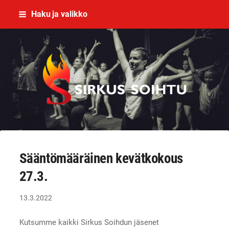
Siirry
Haku ja valikko
sivun
sisältöön
Imatran Nuorisosirkusyhdistys ry
Sääntömääräinen kevätkokous
27.3.
13.3.2022
Kutsumme kaikki Sirkus Soihdun jäsenet