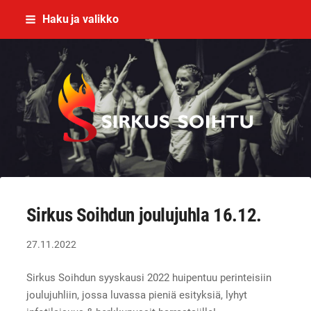
Siirry
Haku ja valikko
sivun
sisältöön
Imatran Nuorisosirkusyhdistys ry
Sirkus Soihdun joulujuhla 16.12.
27.11.2022
Sirkus Soihdun syyskausi 2022 huipentuu perinteisiin
joulujuhliin, jossa luvassa pieniä esityksiä, lyhyt