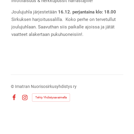
infotilaisuus & herkkupussit harrastajille!
Joulujuhla järjestetään
16.12. perjantaina klo: 18.00
Sirkuksen harjoitussalilla. Koko perhe on tervetullut
joulujuhlaan. Saavuthan siis paikalle ajoissa ja jätät
vaatteet alakertaan pukuhuoneisiin!.
©
Imatran Nuorisosirkusyhdistys ry
Tehty Yhdistysavaimella
Facebook
Instagram